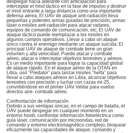
desplegar hacia adelante con anticipación para
interceptar el misil táctico en la fase de impulso y destruir
el misil entrante a larga distancia como una importante
defensa aérea. El UAV de ataque anti-radiación lleva
pequeñas y potentes armas guiadas de precisión, armas
láser o misiles anti-radiación para atacar radares,
equipos de comando de comunicación, etc; El UAV de
ataque táctico puede reemplazar a los misiles en
algunos campos operativos. Llevar a cabo un ataque
único contra el enemigo mediante un ataque suicida; El
principal UAV de ataque de combate tiene un gran
volumen y alta velocidad. Puede atacar y combate
aéreo, atacar e interceptar objetivos terrestres y aéreos.
Es un medio importante para lograr la capacidad global
de ataque rápido. En el ataque aéreo de la OTAN en
Libia, usó "Predator" para lanzar misiles "helfa" para
llevar a cabo ataques aéreos en Libia, alcanzar objetivos
terrestres con precisión y luchar con cazas mi-25,
convirtiéndose en el primer UAV militar para vuelos
directos aire- combate aéreo.
Confrontación de información
Debido a sus ventajas únicas, en el campo de batalla, el
UAV puede despegar en cualquier momento en un
entorno hostil, confrontar información fotoeléctrica como
guía láser, comunicación por microondas, red de
comando y entorno electromagnético complejo, bloquear
eficazmente las capacidades de ataque, comando y