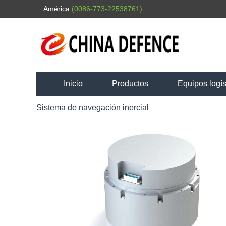
América:
(0086-773-22538761)
Inicio
Productos
Equipos logís
Sistema de navegación inercial