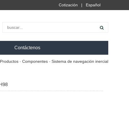
Cotización
|
Español
Contáctenos
Productos
-
Componentes
-
Sistema de navegación inercial
-H98