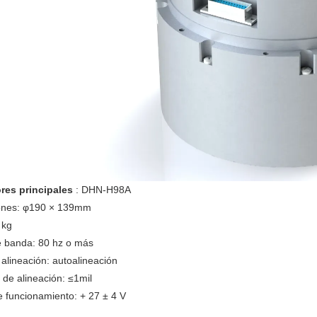
res principales
: DHN-H98A
ones: φ190 × 139mm
 kg
 banda: 80 hz o más
alineación: autoalineación
 de alineación: ≤1mil
e funcionamiento: + 27 ± 4 V