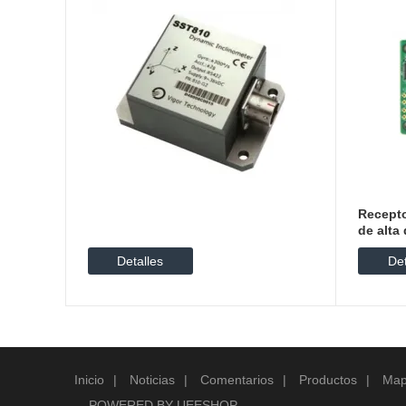
Recepto
de alta
Detalles
Det
Inicio
|
Noticias
|
Comentarios
|
Productos
|
Mapa
POWERED BY UEESHOP