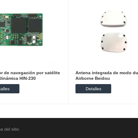
r de navegación por satélite
Antena integrada de modo du
 dinámica HIN-230
Airborne Beidou
alles
Detalles
 del sitio