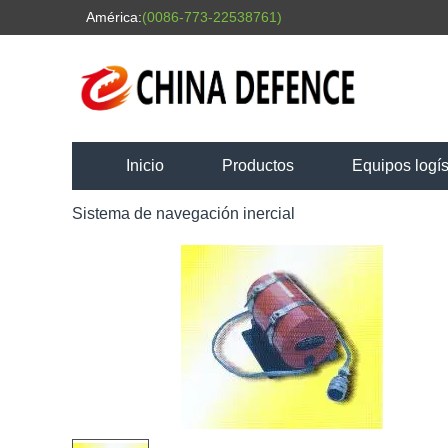
América:
(0086-773-22538761)
Inicio
Productos
Equipos logís
Sistema de navegación inercial