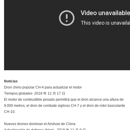
Noticias
Dron chino popular CH-4 para actualizar el motor
Tiempos globales- 2018 年 12 月 17 日
El motor de combustible pesado permitirá que el dron alcance una altura de
9.000 metros, el dron de combate sigiloso CH-7 y el dron de rotor basculante
CH-10.
Nuevos drones dominan el Airshow de China
Actualización de defensa (blog) - 2018 年 11 月 9 日