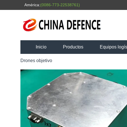
América:
(0086-773-22538761)
Inicio
Productos
Equipos logís
Drones objetivo